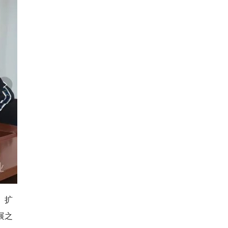
、扩
展之