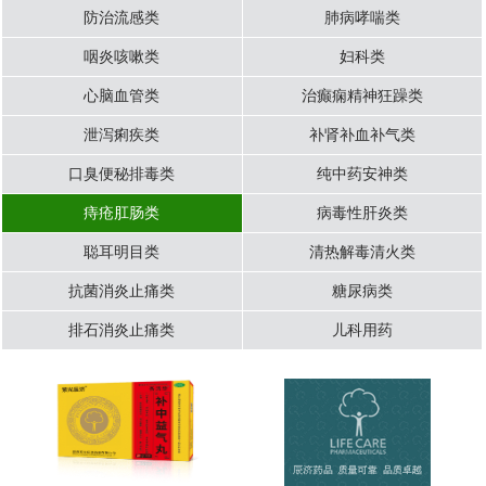
防治流感类
肺病哮喘类
咽炎咳嗽类
妇科类
心脑血管类
治癫痫精神狂躁类
泄泻痢疾类
补肾补血补气类
口臭便秘排毒类
纯中药安神类
痔疮肛肠类
病毒性肝炎类
聪耳明目类
清热解毒清火类
抗菌消炎止痛类
糖尿病类
排石消炎止痛类
儿科用药