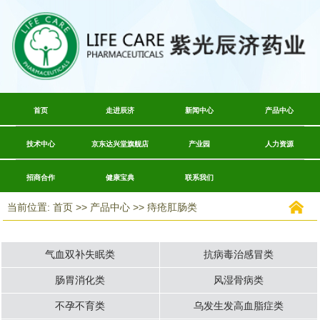
首页
走进辰济
新闻中心
产品中心
技术中心
京东达兴堂旗舰店
产业园
人力资源
招商合作
健康宝典
联系我们
当前位置: 首页 >> 产品中心 >> 痔疮肛肠类
气血双补失眠类
抗病毒治感冒类
肠胃消化类
风湿骨病类
不孕不育类
乌发生发高血脂症类